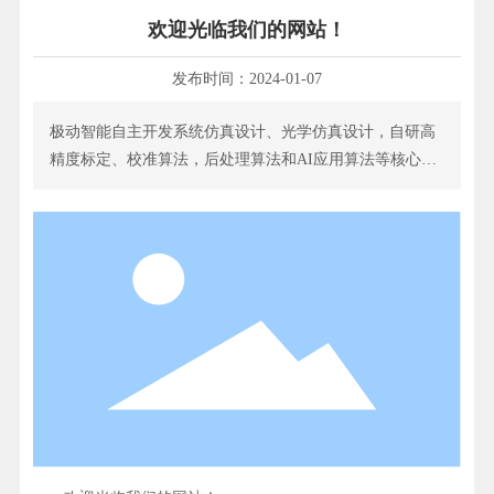
欢迎光临我们的网站！
发布时间：
2024-01-07
极动智能自主开发系统仿真设计、光学仿真设计，自研高
精度标定、校准算法，后处理算法和AI应用算法等核心技
术，打造高性能iToF、dToF、光谱共焦深度相机等业界产
品，以及智能环境建模与感知、3D物体特征识别、智能人
体特征识别等解决方案。