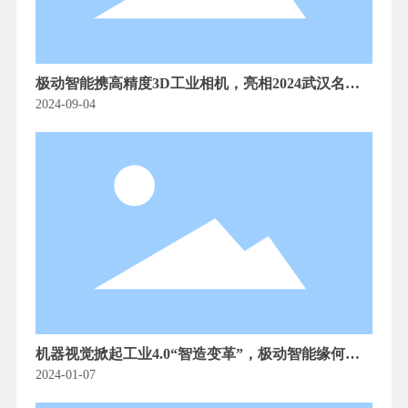
极动智能携高精度3D工业相机，亮相2024武汉名优
制造产品（无锡）展销会
2024-09-04
机器视觉掀起工业4.0“智造变革”，极动智能缘何脱
颖而出？
2024-01-07