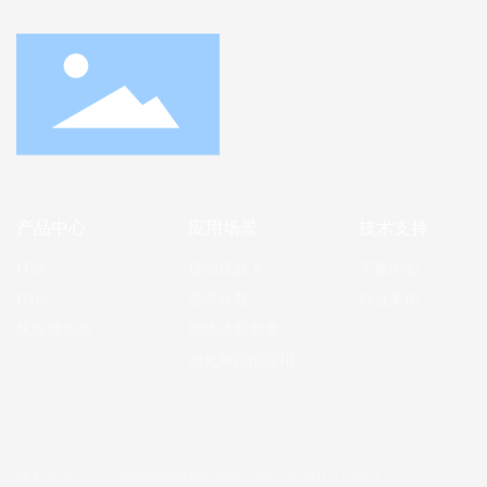
产品中心
应用场景
技术支持
IToF
移动机器人
下载中心
DToF
客流计数
行业案例
线光谱共焦
物流体积测量
激光测距的应用
版权所有©武汉极动智能科技有限公司 · 支持IPV6访问