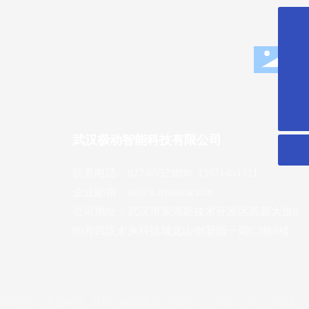
027-65523090
xh@x-dynamics.cn
微信二维码
武汉极动智能科技有限公司
扫一扫微信二维码
联系电话：
027-65523090​
13971451311
关注我们动态
企业邮箱：
xh@x-dynamics.cn
公司地址：武汉市东湖新技术开发区高新大道9
99号武汉未来科技城龙山创新园一期C2栋6楼
0935号-2
营业执照
SEO
网站建设：中企动力
武汉二分
云资讯