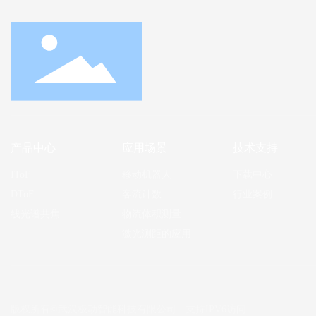
产品中心
应用场景
技术支持
IToF
移动机器人
下载中心
DToF
客流计数
行业案例
线光谱共焦
物流体积测量
激光测距的应用
版权所有©武汉极动智能科技有限公司 · 支持IPV6访问