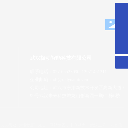
027-65523090
xh@x-dynamics.cn
微信二维码
武汉极动智能科技有限公司
扫一扫微信二维码
联系电话：
027-65523090​
13971451311
关注我们动态
企业邮箱：
xh@x-dynamics.cn
公司地址：武汉市东湖新技术开发区高新大道9
99号武汉未来科技城龙山创新园一期C2栋6楼
0935号-2
营业执照
SEO
网站建设：中企动力
武汉二分
云资讯