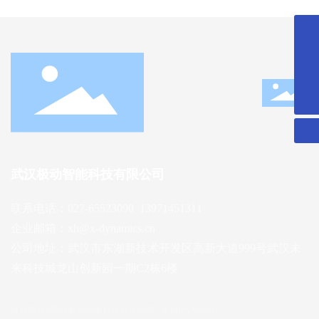
027-65523090
xh@x-dynamics.cn
微信二维码
扫一扫微信二维码
关注我们动态
武汉极动智能科技有限公司
联系电话：
027-65523090​
13971451311
企业邮箱：
xh@x-dynamics.cn
公司地址：武汉市东湖新技术开发区高新大道999号武汉未
来科技城龙山创新园一期C2栋6楼
版权所有©武汉极动智能科技有限公司 · 支持IPV6访问