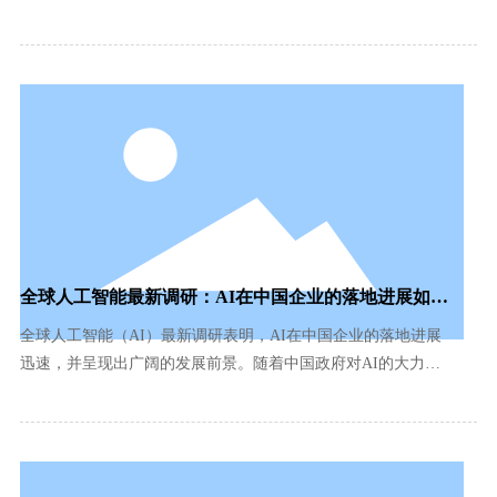
高性能iToF、dToF、光谱共焦深度相机等业界产品，以及智能
环境建模与感知、3D物体特征识别、智能人体特征识别等解决
方案。
全球人工智能最新调研：AI在中国企业的落地进展如
何？中国AI往哪发力？
全球人工智能（AI）最新调研表明，AI在中国企业的落地进展
迅速，并呈现出广阔的发展前景。随着中国政府对AI的大力支
持和企业的积极投入，AI技术正在逐渐成为中国企业的核心竞
争力。