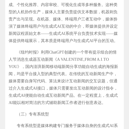
成、个性化推荐、内容审校、可视化生成等多种服务。这种类
型的人机协作生产，媒体人主要负责提供文本数据，机器则负
责产出与呈现。在机器、媒体、终端用户三者互动中，媒体扮
演了媒体终端用户与生成式AI互动的中介，即媒体提供并设定
新闻议程原始文本——生成式AI系统平台负责技术实现——媒
体提供终端展示，其本质是终端用户与生成式AI平台的互动。
《纽约时报》利用ChatGPT创建的一个带有提示组合的情
人节消息生成器互动新闻《A VALENTINE,FROM A.I.TO
YOU》，国内澎湃新闻移动端新闻分享功能自动生成的海报新
闻，均是平台接入型的典型代表。在传统的互动新闻生产中，
媒体需要自身写代码、算法来设计互动新闻的交互议题，但通
过介入生成式AI接口，媒体只需要发出互动新闻的设计指令，
生成式AI便能自动生成互动新闻产品。在一定程度上，生成式
AI能以相对简洁的方式辅助新闻工作者进行创意表达。
（三）专有系统型
专有系统型是媒体构建专门服务于媒体自身的生成式AI系