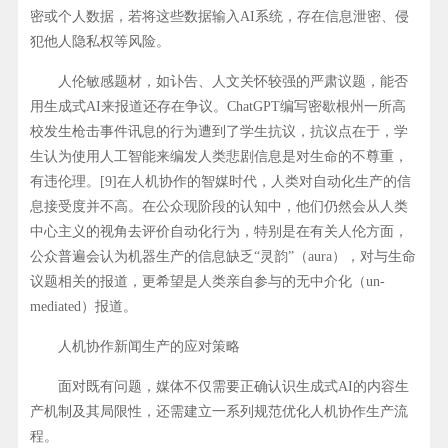
密或个人数据，若将这些数据输入AI系统，存在信息泄密、侵
犯他人隐私权等风险。
人伦敏感题材，如讣告、人文关怀较强的严肃议题，能否
用生成式AI来报道还存在争议。ChatGPT编写密歇根州一所高
校发生枪击事件讯息的行为遭到了学生抗议，抗议点在于，学
生认为使用人工智能来编发人类悲剧信息是对生命的不尊重，
有违伦理。[9]在人机协作的智媒时代，人类对自动化生产的信
息接受度并不高。在公众现阶段的认知中，他们仍然会从人类
中心主义的视角去评价自动化行为，特别是在有关人伦方面，
公众普遍会认为机器生产的信息缺乏“灵韵”（aura），对与生命
议题相关的报道，更希望是人类亲自参与的无中介化（un-
mediated）报道。
人机协作新闻生产的应对策略
面对既有问题，媒体不仅需要正确认识生成式AI的内容生
产机制及其局限性，还需建立一系列规范优化人机协作生产流
程。