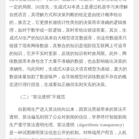
一定的局限。[6]首先，生成式AI本质上是通过机器学习来理解
自然语言，其理解方式和决策判断的给定是由统计概率给出
的，换言之，它更擅长做统计性类别的决策而非准确的逻辑推
理，如对于数学或一阶逻辑，其时常给出错误答案。其次，生
成式AI生产的知识虽来自大模型语言数据库，但这些数据库只
链接了现有网络数据，其整合的知识是现阶段互联网上可追寻
的知识，它并不实时更新，反馈的知识有时效局限。此外，网
络数据库本身包含了大量不准确的数据，也会影响输出决策的
准确性。与此同时，生成式AI多以大语言模型为基础，庞大的
数据体量加剧了数据噪声，会导致模型对训练数据不存在的概
念进行强行捏造，生成看似正确但实则失实的决策。
（二）“算法透明”不规范
自新闻生产进入算法转向以来，因算法黑箱带来的算法不
透明、算法偏见削弱了公众对新闻的信任，学界呼吁智能新闻
生产遵守算法透明伦理。算法透明（algorithmic transparency）
是一种试图阐明算法信息公开的机制。对终端用户而言，人机