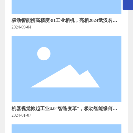
扫一扫微信二维码
关注我们动态
极动智能携高精度3D工业相机，亮相2024武汉名优
制造产品（无锡）展销会
2024-09-04
机器视觉掀起工业4.0“智造变革”，极动智能缘何脱
颖而出？
2024-01-07