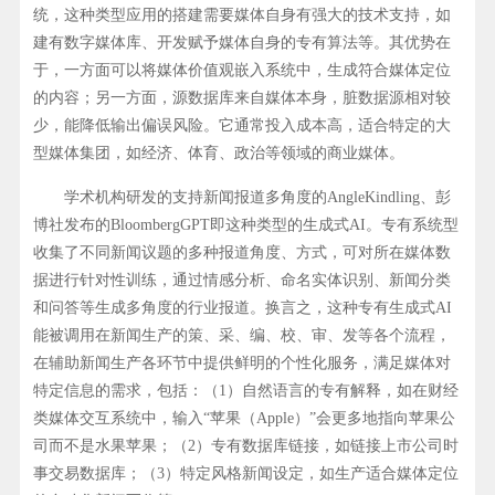
统，这种类型应用的搭建需要媒体自身有强大的技术支持，如
建有数字媒体库、开发赋予媒体自身的专有算法等。其优势在
于，一方面可以将媒体价值观嵌入系统中，生成符合媒体定位
的内容；另一方面，源数据库来自媒体本身，脏数据源相对较
少，能降低输出偏误风险。它通常投入成本高，适合特定的大
型媒体集团，如经济、体育、政治等领域的商业媒体。
学术机构研发的支持新闻报道多角度的AngleKindling、彭
博社发布的BloombergGPT即这种类型的生成式AI。专有系统型
收集了不同新闻议题的多种报道角度、方式，可对所在媒体数
据进行针对性训练，通过情感分析、命名实体识别、新闻分类
和问答等生成多角度的行业报道。换言之，这种专有生成式AI
能被调用在新闻生产的策、采、编、校、审、发等各个流程，
在辅助新闻生产各环节中提供鲜明的个性化服务，满足媒体对
特定信息的需求，包括：（1）自然语言的专有解释，如在财经
类媒体交互系统中，输入“苹果（Apple）”会更多地指向苹果公
司而不是水果苹果；（2）专有数据库链接，如链接上市公司时
事交易数据库；（3）特定风格新闻设定，如生产适合媒体定位