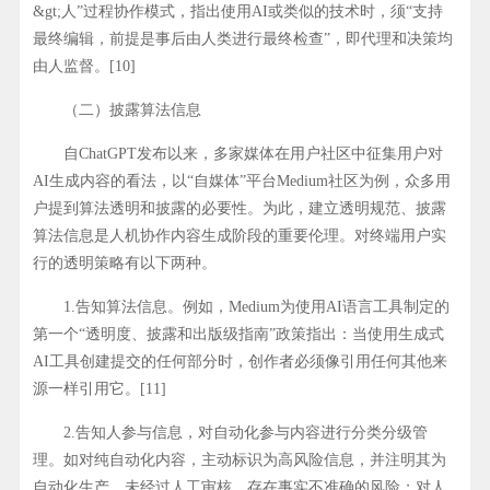
&gt;人”过程协作模式，指出使用AI或类似的技术时，须“支持
最终编辑，前提是事后由人类进行最终检查”，即代理和决策均
由人监督。[10]
（二）披露算法信息
自ChatGPT发布以来，多家媒体在用户社区中征集用户对
AI生成内容的看法，以“自媒体”平台Medium社区为例，众多用
户提到算法透明和披露的必要性。为此，建立透明规范、披露
算法信息是人机协作内容生成阶段的重要伦理。对终端用户实
行的透明策略有以下两种。
1.告知算法信息。例如，Medium为使用AI语言工具制定的
第一个“透明度、披露和出版级指南”政策指出：当使用生成式
AI工具创建提交的任何部分时，创作者必须像引用任何其他来
源一样引用它。[11]
2.告知人参与信息，对自动化参与内容进行分类分级管
理。如对纯自动化内容，主动标识为高风险信息，并注明其为
自动化生产，未经过人工审核，存在事实不准确的风险；对人