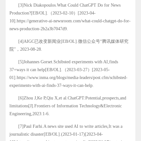
[3]Nick Diakopoulos.What Could ChatGPT Do for News
Production?[EB/OL].（2023-02-10）[2023-04-
10].https://generative-ai-newsroom.com/what-could-chatgpt-do-for-
news-production-2b2a3b7047d9.
[4]AIGC已改变新闻业[EB/OL].微信公众号“腾讯媒体研究
院”，2023-08-28.
[5]Johannes Gorset.Schibsted experiments with AI,finds
37+ways it can help[EB/OL].（2023-03-27）[2023-05-
01].https://www.inma.org/blogs/media-leaders/post.cfm/schibsted-
experiments-with-ai-finds-37-ways-it-can-help.
[6]Zhou J,Ke P,Qiu X,et al.ChatGPT:Potential,prospects,and
limitations[J].Frontiers of Information Technology&Electronic
Engineering,2023:1-6.
[7]Paul Farhi.A news site used AI to write articles,It was a
journalistic disaster[EB/OL].(2023-01-17)[2023-04-