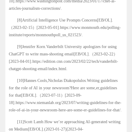
10].https://www.washingtonpost.com/media/2023/01/17/cnet-ai-
articles-journalism-corrections/.
[8]Artificial Intelligence Use Prompts Concerns[EB/OL].
（2023-02-15）[2023-05-01].https://www.monmouth.edu/polling-
institute/reports/monmouthpoll_us_021523/.
[9]Jennifer Korn.Vanderbilt University apologizes for using
ChatGPT to write mass-shooting email[EB/OL].（2023-02-22）
[2023-04-01].https://edition.cnn.com/2023/02/22/tech/vanderbilt-
chatgpt-shooting-email/index.html.
[10]Hannes Cools,Nicholas Diakopolulos.Writing guidelines
for the role of AI in your newsroom?Here are some,er,guidelines
for that[EB/OL].（2023-07-11）[2023-09-
18].https://www.niemanlab.org/2023/07/writing-guidelines-for-the-
role-of-ai-in-your-newsroom-here-are-some-er-guidelines-for-that/.
[11]Scott Lamb.How we’re approaching AI-generated writing
on Medium[EB/OL].(2023-01-27)[2023-04-