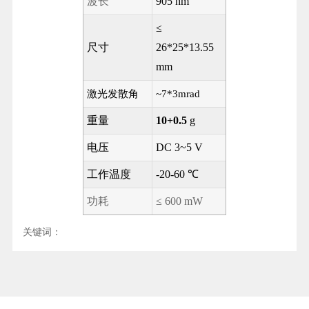
波长
905 nm
≤
尺寸
26*25*13.55
mm
激光发散角
~7*3mrad
重量
10+0.5
g
电压
DC 3~5 V
工作温度
-20-60
℃
功耗
≤ 600 mW
关键词：