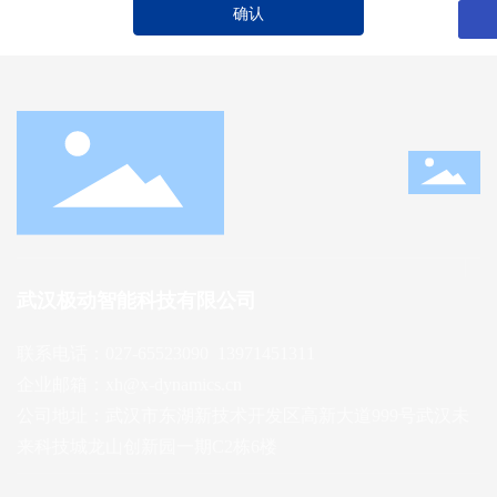
确认
扫一扫微信二维码
关注我们动态
武汉极动智能科技有限公司
联系电话：
027-65523090​
13971451311
企业邮箱：
xh@x-dynamics.cn
公司地址：武汉市东湖新技术开发区高新大道999号武汉未
来科技城龙山创新园一期C2栋6楼